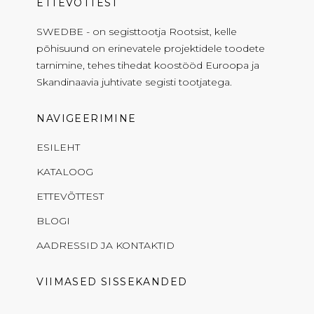
ETTEVÕTTEST
SWEDBE - on segisttootja Rootsist, kelle
põhisuund on erinevatele projektidele toodete
tarnimine, tehes tihedat koostööd Euroopa ja
Skandinaavia juhtivate segisti tootjatega.
NAVIGEERIMINE
ESILEHT
KATALOOG
ETTEVÕTTEST
BLOGI
AADRESSID JA KONTAKTID
VIIMASED SISSEKANDED