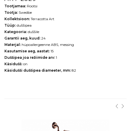
Tootjamaa:
Rootsi
Tootja:
Swedbe
Kollektsioon:
Terracotta Art
Tüüp:
duššipea
Kategooria:
duššile
Garantii aeg, kuud:
24
Materjal:
hüpoallergeenne ABS, messing
Kasutamise aeg, aastat:
15
Duššipea joa režiimide arv:
1
Käsidušš:
on
Käsidušši duššipea diameeter, mm:
82