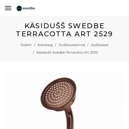
KÄSIDUŠŠ SWEDBE
TERRACOTTA ART 2529
Esileht
Kataloog
Duššisüsteemid
duššipead
Käsidušš Swedbe Terracotta Art 2529