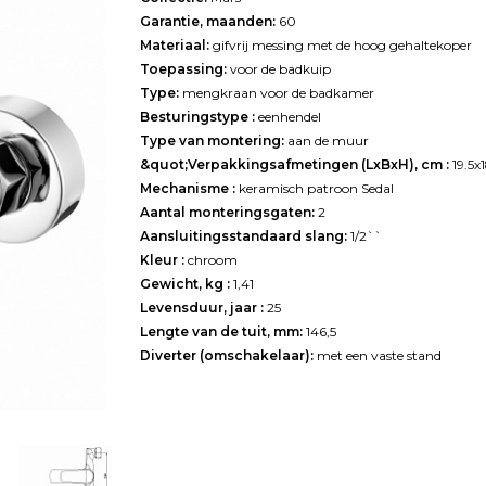
Garantie, maanden:
60
Materiaal:
gifvrij messing met de hoog gehaltekoper
Toepassing:
voor de badkuip
Type:
mengkraan voor de badkamer
Besturingstype :
eenhendel
Type van montering:
aan de muur
&quot;Verpakkingsafmetingen (LxBxH), cm :
19.5х
Mechanisme :
keramisch patroon Sedal
Aantal monteringsgaten:
2
Aansluitingsstandaard slang:
1/2``
Kleur :
chroom
Gewicht, kg :
1,41
Levensduur, jaar :
25
Lengte van de tuit, mm:
146,5
Diverter (omschakelaar):
met een vaste stand