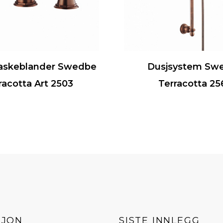
vaskeblander Swedbe
Dusjsystem Sw
racotta Art 2503
Terracotta 25
SJON
SISTE INNLEGG