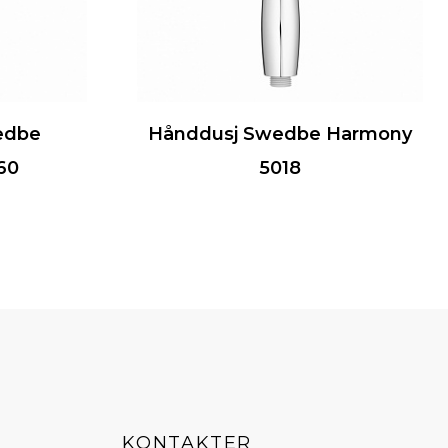
edbe
Hånddusj Swedbe Harmony
60
5018
KONTAKTER