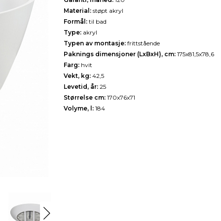
Material:
støpt akryl
Formål:
til bad
Type:
akryl
Typen av montasje:
frittstående
Paknings dimensjoner (LxBxH), cm:
175х81,5х78,6
Farg:
hvit
Vekt, kg:
42,5
Levetid, år:
25
Størrelse cm:
170х76х71
Volyme, l:
184