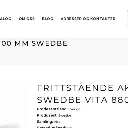
TALOG
OM OSS
BLOG
ADRESSER OG KONTAKTER
700 MM SWEDBE
FRITTSTÅENDE A
SWEDBE VITA 88
Prodesentsland:
Sverige
Produsent:
Swedbe
Samling:
Vita
Garanti, måned:
120