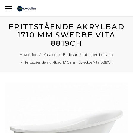
FRITTSTÅENDE AKRYLBAD
1710 MM SWEDBE VITA
8819CH
Hovedside
Katalog
Badekar
utendørsbasseng
Frittstående akrylbad 1710 mm Swedbe Vita 8819CH