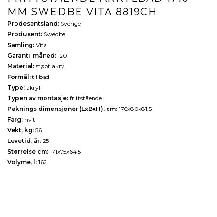
MM SWEDBE VITA 8819CH
Prodesentsland:
Sverige
Produsent:
Swedbe
Samling:
Vita
Garanti, måned:
120
Material:
støpt akryl
Formål:
til bad
Type:
akryl
Typen av montasje:
frittstående
Paknings dimensjoner (LxBxH), cm:
176х80х81,5
Farg:
hvit
Vekt, kg:
56
Levetid, år:
25
Størrelse cm:
171х75х64,5
Volyme, l:
162