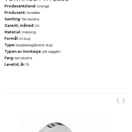
Prodesentsland:
Sverige
Produsent:
Swedbe
Samling:
Terracotta
Garanti, måned:
24
Material:
messing
Formål:
til dusj
Type:
dusjbeslag/øverst dusj
Typen av montasje:
på veggen
Farg:
terrakotta
Levetid, år:
15