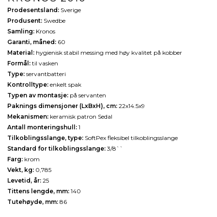
Prodesentsland:
Sverige
Produsent:
Swedbe
Samling:
Kronos
Garanti, måned:
60
Material:
hygienisk stabil messing med høy kvalitet på kobber
Formål:
til vasken
Type:
servantbatteri
Kontrolltype:
enkelt spak
Typen av montasje:
på servanten
Paknings dimensjoner (LxBxH), cm:
22x14.5x9
Mekanismen:
keramisk patron Sedal
Antall monteringshull:
1
Tilkoblingsslange, type:
SoftPex fleksibel tilkoblingsslange
Standard for tilkoblingsslange:
3/8``
Farg:
krom
Vekt, kg:
0,785
Levetid, år:
25
Tittens lengde, mm:
140
Tutehøyde, mm:
86