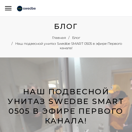
БЛОГ
Главная
Блог
Наш подвесной унитаз Swedbe SMART 0505 в эфире Первого
канала!
НАШ ПОДВЕСНОЙ
УНИТАЗ SWEDBE SMART
0505 В ЭФИРЕ ПЕРВОГО
КАНАЛА!