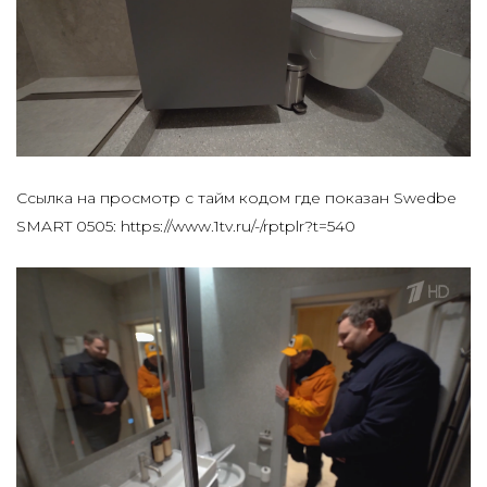
Ссылка на просмотр с тайм кодом где показан Swedbe
SMART 0505:
https://www.1tv.ru/-/rptplr?t=540