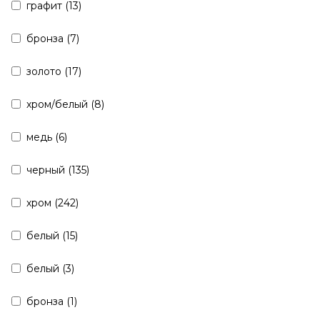
графит (
13
)
бронза (
7
)
золото (
17
)
хром/белый (
8
)
медь (
6
)
черный (
135
)
хром (
242
)
белый (
15
)
белый (
3
)
бронза (
1
)