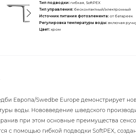
Тип подводки:
гибкая, SoftPEX
Тип управления:
бесконтактный/электронный
Источник питания фотоэлемента:
от батареек
Регулировка температуры воды:
включая ручн
Цвет:
хром
F
едби Европа/Swedbe Europe демонстрирует но
туры воды. Нововведение шведского производи
хранив при этом основные преимущества сенсо
я с помощью гибкой подводки SoftPEX, созда