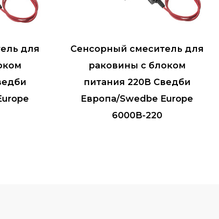
ель для
Сенсорный смеситель для
оком
раковины с блоком
ведби
питания 220В Сведби
Europe
Европа/Swedbe Europe
6000B-220