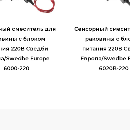
ный смеситель для
Сенсорный смесит
овины с блоком
раковины с бл
ния 220В Сведби
питания 220В С
а/Swedbe Europe
Европа/Swedbe 
6000-220
6020B-220