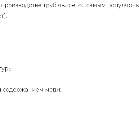
 производстве труб является самым популярны
т).
туры;
им содержанием меди;