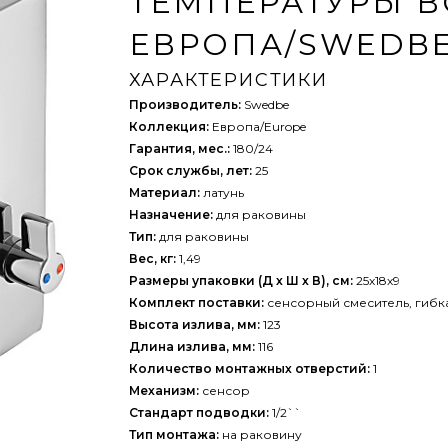
ТЕМПЕРАТУРЫ 
ЕВРОПА/SWEDBE
ХАРАКТЕРИСТИКИ
Производитель:
Swedbe
Коллекция:
Европа/Europe
Гарантия, мес.:
180/24
Срок службы, лет:
25
Материал:
латунь
Назначение:
для раковины
Тип:
для раковины
Вес, кг:
1,49
Размеры упаковки (Д х Ш х В), см:
25х18х9
Комплект поставки:
сенсорный смеситель, гибка
Высота излива, мм:
123
Длина излива, мм:
116
Количество монтажных отверстий:
1
Механизм:
сенсор
Стандарт подводки:
1/2``
Тип монтажа:
на раковину