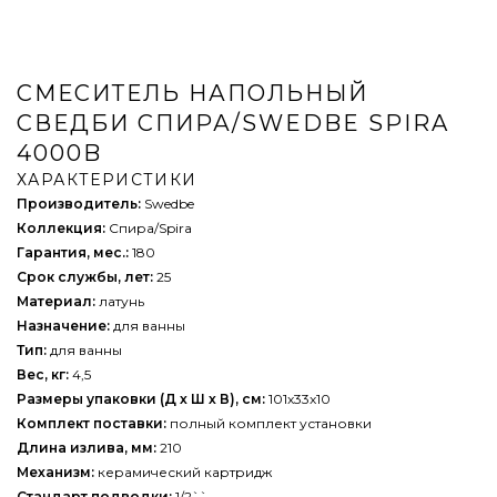
СМЕСИТЕЛЬ НАПОЛЬНЫЙ
СВЕДБИ СПИРА/SWEDBE SPIRA
4000B
ХАРАКТЕРИСТИКИ
Производитель:
Swedbe
Коллекция:
Спира/Spira
Гарантия, мес.:
180
Срок службы, лет:
25
Материал:
латунь
Назначение:
для ванны
Тип:
для ванны
Вес, кг:
4,5
Размеры упаковки (Д х Ш х В), см:
101x33x10
Комплект поставки:
полный комплект установки
Длина излива, мм:
210
Механизм:
керамический картридж
Стандарт подводки:
1/2``